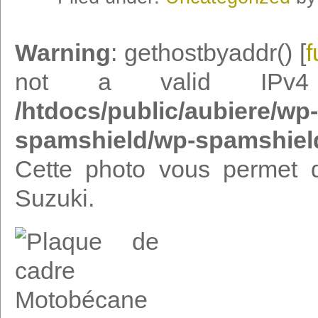
Warning
: gethostbyaddr() [
f
not a valid IPv
/htdocs/public/aubiere/wp
spamshield/wp-spamshiel
Cette photo vous permet d
Suzuki.