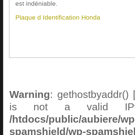
est indéniable.
Plaque d Identification Honda
Warning
: gethostbyaddr() 
is not a valid IP
/htdocs/public/aubiere/wp
spamshield/wp-spamshie